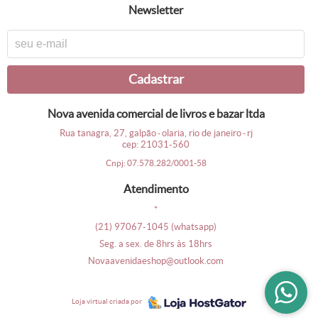
newsletter
cadastrar
nova avenida comercial de livros e bazar ltda
rua tanagra, 27, galpão
olaria, rio de janeiro
rj
-
-
cep: 21031-560
cnpj: 07.578.282/0001-58
atendimento
*
(21)
97067-1045
(whatsapp)
seg. a sex. de 8hrs às 18hrs
novaavenidaeshop@outlook.com
loja virtual criada por