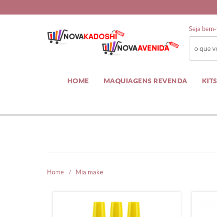
seja bem-
HOME
MAQUIAGENS REVENDA
KI
home
mia make