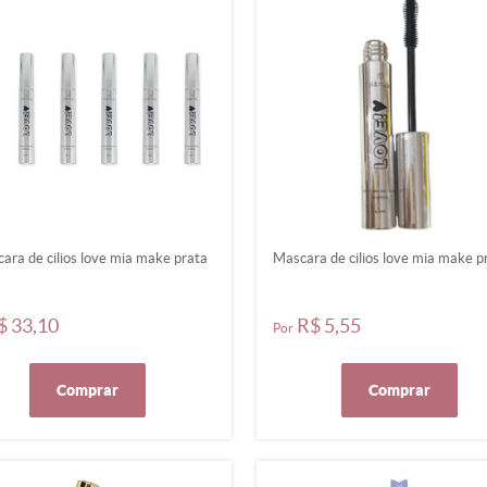
cara de cilios love mia make prata
mascara de cilios love mia make p
$ 33,10
R$ 5,55
por
comprar
comprar