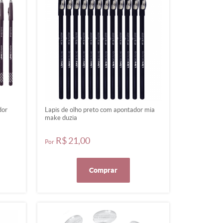
lapis de olho preto com apontador mia
make duzia
R$ 21,00
por
comprar