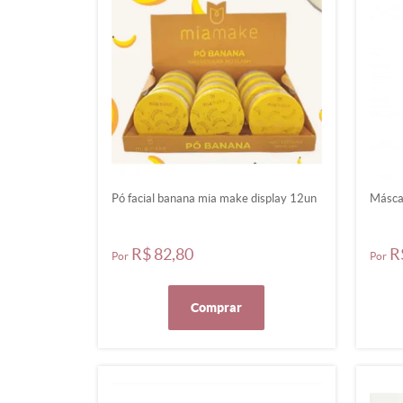
pó facial banana mia make display 12un
másc
R$ 82,80
R
por
por
comprar