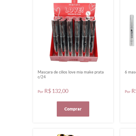
mascara de cilios love mia make prata
6 mas
c/24
R$ 132,00
R
por
por
comprar