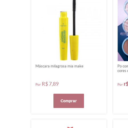
máscara milagrosa mia make
po compacto micronizado mia make
cores 
R$ 7,89
r
por
por
comprar