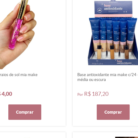
il raios de sol mia make
base antioxidante mia make c/24 -
média ou escura
$ 4,00
R$ 187,20
por
comprar
comprar