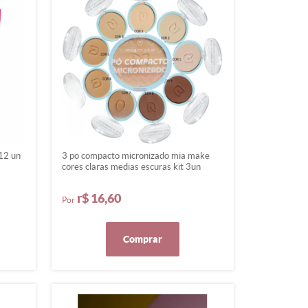
12 un
3 po compacto micronizado mia make
cores claras medias escuras kit 3un
r$ 16,60
por
comprar