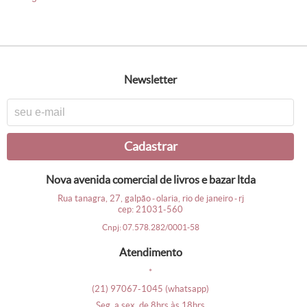
newsletter
cadastrar
nova avenida comercial de livros e bazar ltda
rua tanagra, 27, galpão
olaria, rio de janeiro
rj
-
-
cep: 21031-560
cnpj: 07.578.282/0001-58
atendimento
*
(21)
97067-1045
(whatsapp)
seg. a sex. de 8hrs às 18hrs