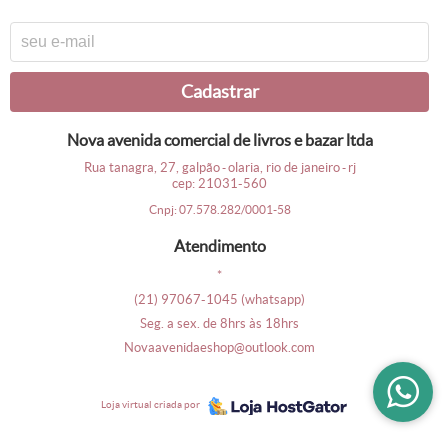
cadastrar
nova avenida comercial de livros e bazar ltda
rua tanagra, 27, galpão
olaria, rio de janeiro
rj
-
-
cep: 21031-560
cnpj: 07.578.282/0001-58
atendimento
*
(21)
97067-1045
(whatsapp)
seg. a sex. de 8hrs às 18hrs
novaavenidaeshop@outlook.com
loja virtual criada por