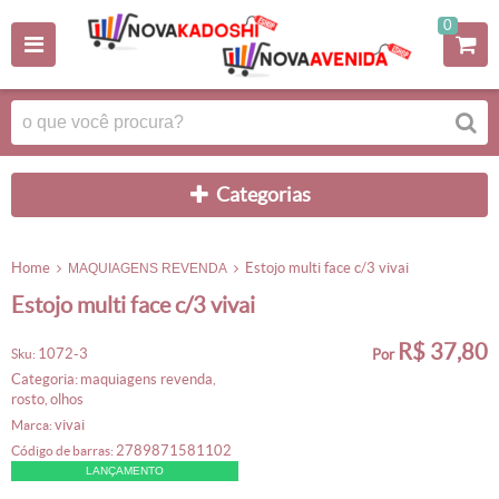
0
categorias
home
estojo multi face c/3 vivai
MAQUIAGENS REVENDA
estojo multi face c/3 vivai
R$ 37,80
1072-3
sku:
por
categoria:
maquiagens revenda
,
rosto
olhos
,
vivai
marca:
2789871581102
código de barras:
LANÇAMENTO