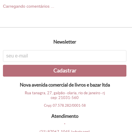
Carregando comentários ...
newsletter
cadastrar
nova avenida comercial de livros e bazar ltda
rua tanagra, 27, galpão
olaria, rio de janeiro
rj
-
-
cep: 21031-560
cnpj: 07.578.282/0001-58
atendimento
*
(21)
97067-1045
(whatsapp)