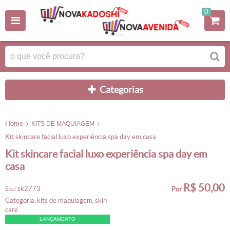
0
categorias
home
KITS DE MAQUIAGEM
kit skincare facial luxo experiência spa day em casa
kit skincare facial luxo experiência spa day em
casa
R$ 50,00
sk2773
sku:
por
categoria:
kits de maquiagem
skin
,
care
LANÇAMENTO