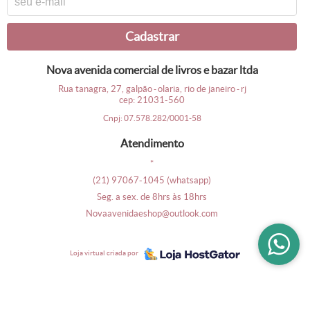
cadastrar
nova avenida comercial de livros e bazar ltda
rua tanagra, 27, galpão
olaria, rio de janeiro
rj
-
-
cep: 21031-560
cnpj: 07.578.282/0001-58
atendimento
*
(21)
97067-1045
(whatsapp)
seg. a sex. de 8hrs às 18hrs
novaavenidaeshop@outlook.com
loja virtual criada por