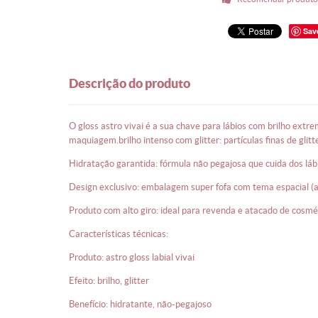
sav
descrição do produto
o gloss astro vivai é a sua chave para lábios com brilho extremo e alta hidratação. desenvolvido para quem busca um acabamento luminoso e confortável, este gloss se destaca no mercado de
maquiagem.brilho intenso com glitter: partículas finas de glitt
hidratação garantida: fórmula não pegajosa que cuida dos 
design exclusivo: embalagem super fofa com tema espacial (as
produto com alto giro: ideal para revenda e atacado de cosmé
características técnicas:
produto: astro gloss labial vivai
efeito: brilho, glitter
benefício: hidratante, não-pegajoso