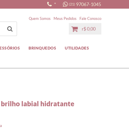
*
97067-1045
(21)
Quem Somos
Meus Pedidos
Fale Conosco
r$ 0,00
CESSÓRIOS
BRINQUEDOS
UTILIDADES
a