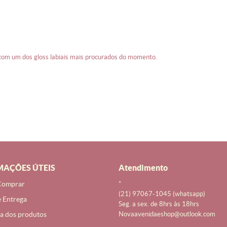
 com um dos gloss labiais mais procurados do momento.
MAÇÕES ÚTEIS
atendimento
Comprar
*
(21)
97067-1045
(whatsapp)
e Entrega
seg. a sex. de 8hrs às 18hrs
a dos produtos
novaavenidaeshop@outlook.com