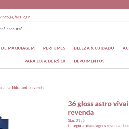
vindo(a),
faça login
TS DE MAQUIAGEM
PERFUMES
BELEZA & CUIDADO
A
PARA LOJA DE R$ 10
DEPOIMENTOS
lho labial hidratante revenda
36 gloss astro vivai brilho labial hidratante
revenda
sku:
3155
categoria:
maquiagens revenda
boc