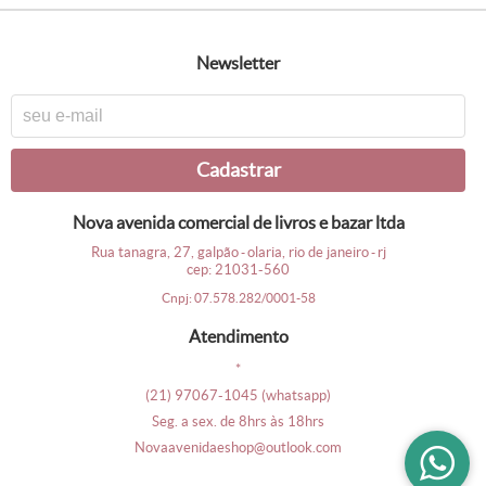
newsletter
cadastrar
nova avenida comercial de livros e bazar ltda
rua tanagra, 27, galpão
olaria, rio de janeiro
rj
-
-
cep: 21031-560
cnpj: 07.578.282/0001-58
atendimento
*
(21)
97067-1045
(whatsapp)
seg. a sex. de 8hrs às 18hrs
novaavenidaeshop@outlook.com